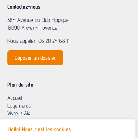
Nous appeler: 06 20 24 68 11
Déposer un dossier
Plan du site
Accueil
Logements
Vivre a Aix
Résidence
Contact
© 2025 Résidence 384 | Résidence étudiante Aix-en-Provence |
Mention légales
| <a
href="https://www.residence384.fr/politique-de-confidentialite"Politique de confidentialité |
Hello! Nous c'est les cookies
Création :
Agence Globellie