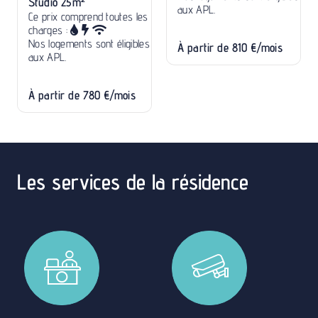
s
À partir de 810 €/mois
À partir de 990 €/mois
Les services de la résidence
Réception
Résidence
sécurisée
Nous assurons une
permanence du lundi au
Notre résidence