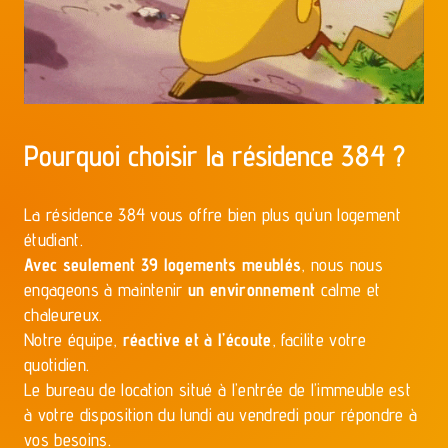
Pourquoi choisir la résidence 384 ?
La résidence 384 vous offre bien plus qu’un logement
étudiant.
Avec seulement 39 logements meublés
, nous nous
engageons à maintenir
un environnement
calme et
chaleureux.
Notre équipe,
réactive et à l’écoute
, facilite votre
quotidien.
Le bureau de location situé à l’entrée de l’immeuble est
à votre disposition du lundi au vendredi pour répondre à
vos besoins.
Opter pour la résidence 384
, c’est choisir une
expérience résidentielle à échelle humaine, où votre
confort et votre bien-être sont
notre priorité
.