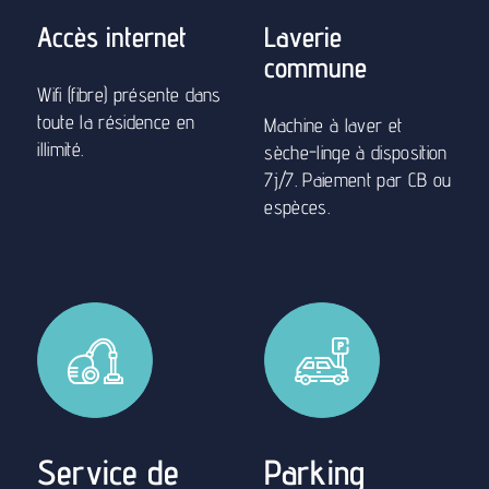
illimité.
sèche-linge à disposition
7j/7. Paiement par CB ou
espèces.
Service de
Parking
ménage
en option
en option
Places de stationnement
situées en parking
Nous pouvons prévoir
souterrain.