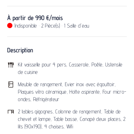
À partir de 990 €/mois
Indisponible
·
2 Pièce(s)
·
1 Salle d'eau
Description
Kit vaisselle pour 4 pers, Casserole, Poêle, Ustensile
de cuisine
Meuble de rangement, Evier inox avec égouttoir,
Plaques vitro céramique, Hotte aspirante, Four micro-
ondes, Réfrigérateur
2 tables gigognes, Colonne de rangement, Table de
chevet et lampe, Table basse, Canapé deux places, 2
lits (90x190), 4 chaises, Wifi