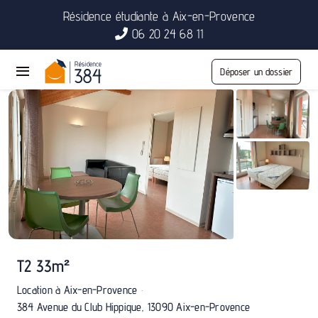
Passer
Résidence étudiante à Aix-en-Provence
au
06 20 24 68 11
contenu
Déposer un dossier
Toggle
Navigation
Accueil
Logements
Vivre à Aix
Résidence
T2 33m²
Contact
·
Location à Aix-en-Provence
384 Avenue du Club Hippique, 13090 Aix-en-Provence