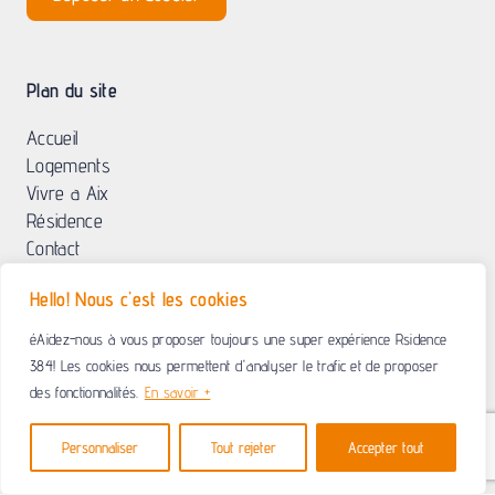
Plan du site
Accueil
Logements
Vivre a Aix
Résidence
Contact
Hello! Nous c'est les cookies
éAidez-nous à vous proposer toujours une super expérience Rsidence
© 2025 Résidence 384 | Résidence étudiante Aix-en-Provence |
Mention légales
| <a
384! Les cookies nous permettent d'analyser le trafic et de proposer
href="https://www.residence384.fr/politique-de-confidentialite"Politique de confidentialité |
des fonctionnalités.
En savoir +
Création :
Agence Globellie
Personnaliser
Tout rejeter
Accepter tout