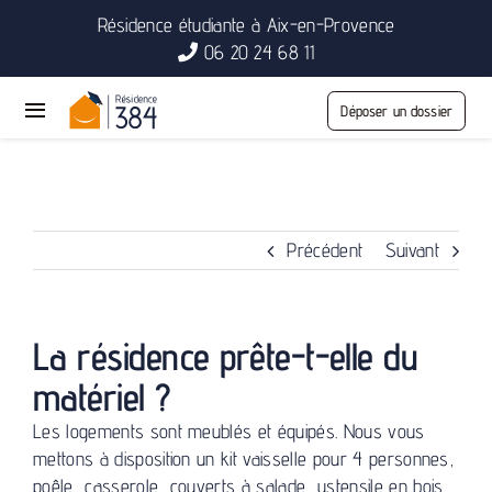
Passer
Résidence étudiante à Aix-en-Provence
au
06 20 24 68 11
contenu
Déposer un dossier
Toggle
Navigation
Accueil
Logements
Précédent
Suivant
Vivre à Aix
La résidence prête-t-elle du
Résidence
matériel ?
Contact
Les logements sont meublés et équipés. Nous vous
mettons à disposition un kit vaisselle pour 4 personnes,
poêle, casserole, couverts à salade, ustensile en bois,