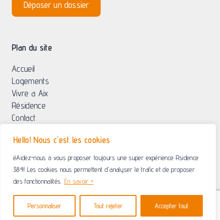
Déposer un dossier
Plan du site
Accueil
Logements
Vivre a Aix
Résidence
Contact
Hello! Nous c'est les cookies
éAidez-nous à vous proposer toujours une super expérience Rsidence
© 2024 Résidence 384 | Résidence étudiante Aix-en-Provence |
Mention légales
| <a
384! Les cookies nous permettent d'analyser le trafic et de proposer
href="https://www.residence384.fr/politique-de-confidentialite"Politique de confidentialité |
des fonctionnalités.
En savoir +
Création :
Agence Globellie
Personnaliser
Tout rejeter
Accepter tout